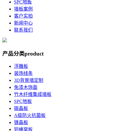
SPC地板
墙板案例
客户实拍
新闻中心
联系我们
产品分类
product
浮雕板
装饰线条
3D背景墙定制
免漆木饰面
竹木纤维集成墙板
SPC地板
碳晶板
A级防火抗菌板
镁晶板
铝蜂窝板