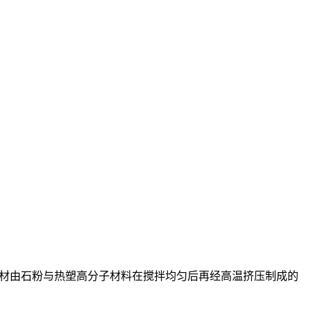
地板。其基材由石粉与热塑高分子材料在搅拌均匀后再经高温挤压制成的